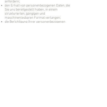
anfordern;
den Erhalt von personenbezogenen Daten, die
Sie uns bereitgestellt haben, in einem
strukturierten, gängigen und
maschinenlesbaren Format verlangen;
die Berichtigung lhrer personenbezogenen
Daten verlangen, die bei uns gespeichert sind;
die Löschung Ihrer personenbezogenen Daten
verlangen;
der Verarbeitung Ihrer personenbezogenen
Daten durch uns widersprechen;
die Einschränkung der Verarbeitung Ihrer
personenbezogenen Daten verlangen, oder
eine Beschwerde bei einer Aufsichtsbehörde
einreichen.
Bitte beachten Sie jedoch, dass diese Rechte
nicht uneingeschränkt gültig sind und unseren
eigenen berechtigten Interessen und
regulatorischen Anforderungen unterliegen
können. Wenn Sie allgemeine Fragen zu den
von uns erfassten personenbezogenen Daten
und deren Verwendung haben, wenden Sie sich
bitte an uns, wie unten angegeben.
Im Zuge der Bereitstellung der Dienste können
wir Daten grenzüberschreitend an verbundene
Unternehmen oder andere Dritte und aus