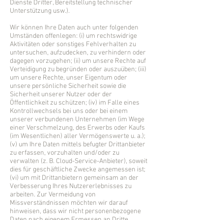
Dienste Dritter, Bereitstellung technischer
Unterstützung usw.).
Wir können Ihre Daten auch unter folgenden
Umständen offenlegen: (i) um rechtswidrige
Aktivitäten oder sonstiges Fehlverhalten zu
untersuchen, aufzudecken, zu verhindern oder
dagegen vorzugehen; (ii) um unsere Rechte auf
Verteidigung zu begründen oder auszuüben; (iii)
um unsere Rechte, unser Eigentum oder
unsere persönliche Sicherheit sowie die
Sicherheit unserer Nutzer oder der
Öffentlichkeit zu schützen; (iv) im Falle eines
Kontrollwechsels bei uns oder bei einem
unserer verbundenen Unternehmen (im Wege
einer Verschmelzung, des Erwerbs oder Kaufs
(im Wesentlichen) aller Vermögenswerte u. a.);
(v) um Ihre Daten mittels befugter Drittanbieter
zu erfassen, vorzuhalten und/oder zu
verwalten (z. B. Cloud-Service-Anbieter), soweit
dies für geschäftliche Zwecke angemessen ist;
(vi) um mit Drittanbietern gemeinsam an der
Verbesserung Ihres Nutzererlebnisses zu
arbeiten. Zur Vermeidung von
Missverständnissen möchten wir darauf
hinweisen, dass wir nicht personenbezogene
Daten nach eigenem Ermessen an Dritte