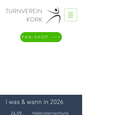
TURNVEREIN
KORK
FAN-SHOP
| was & wann in 2026
26.09.
Hallenübernachtung