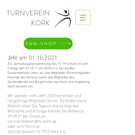
TURNVEREIN
KORK
FAN-SHOP
JHV am
01.10.2021
Zur Jahreshauptversammlung des TV 1912 Kork e.V. am
Freitag, den 01.10.11 um 20.00 h in der großen
Gemeindehalle
laden wir alle Mitglieder, Ehrenmitglieder,
Freunde des Vereins sowie alle Mitglieder des
Gemeinderats und BürgerInnen von Kork und Umgebung
recht herzlich ein.
Wir werden vom Jahr 2020 berichten und
langjährige Mitglieder ehren. Es finden keine
Wahlen statt. Die Tagesordnung liegt aus.
Wünsche und Anträge können bis Mittwoch
29.09.21 per Email an:
vorstandsteam@tv-kork.de
oder schriftlich an
Vorstandsteam TV 1912 Kork e.V.,